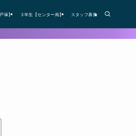
戸塚】
３年生【センター南】
スタッフ募集