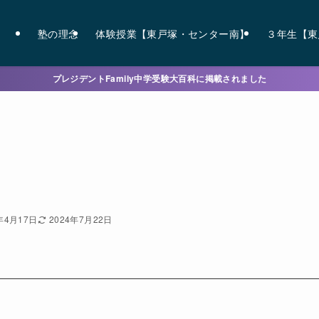
塾の理念
体験授業【東戸塚・センター南】
３年生【東
プレジデントFamily中学受験大百科に掲載されました
年4月17日
2024年7月22日