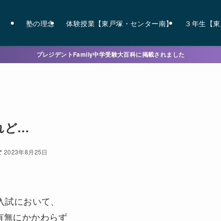
塾の理念
体験授業【東戸塚・センター南】
３年生【東
プレジデントFamily中学受験大百科に掲載されました
れど…
2023年8月25日
入試において、
有無にかかわらず