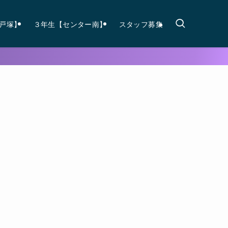
戸塚】
３年生【センター南】
スタッフ募集