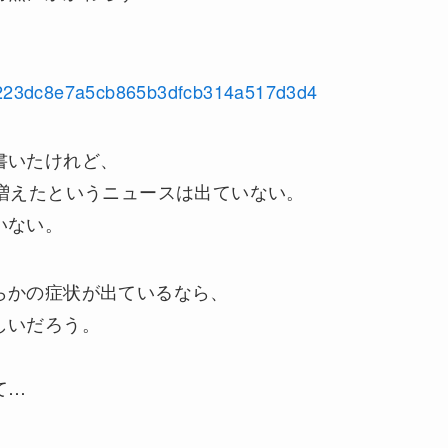
3fe223dc8e7a5cb865b3dfcb314a517d3d4
書いたけれど、
増えたというニュースは出ていない。
いない。
らかの症状が出ているなら、
しいだろう。
て…