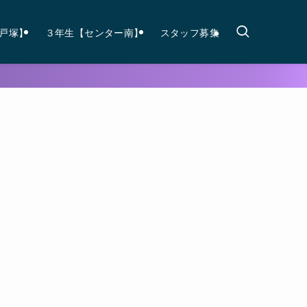
戸塚】
３年生【センター南】
スタッフ募集