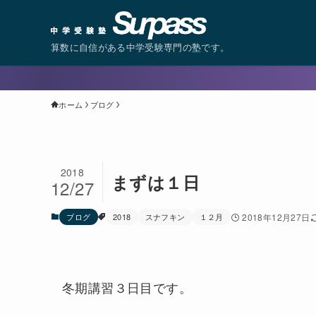
算数に自信がある中学受験専門の塾です。
ホーム
ブログ
2018
まずは１日
12/27
ブログ
2018
スナフキン
１２月
2018年12月27日
冬期講習３日目です。