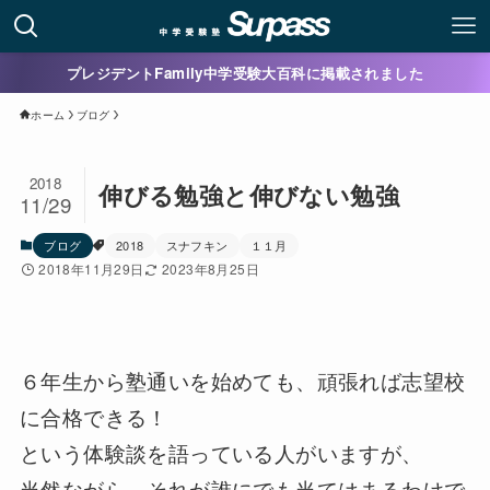
プレジデントFamily中学受験大百科に掲載されました
ホーム
ブログ
2018
伸びる勉強と伸びない勉強
11/29
ブログ
2018
スナフキン
１１月
2018年11月29日
2023年8月25日
６年生から塾通いを始めても、頑張れば志望校
に合格できる！
という体験談を語っている人がいますが、
当然ながら、それが誰にでも当てはまるわけで