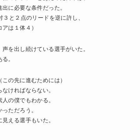
進出に必要な条件だった。
対３と２点のリードを逆に許し、
コアは１体４）
、声を出し続けている選手がいた。
ある。
（この先に進むためには）
らなければならない。
素人の僕でもわかる。
かっただろう。
に見える選手もいた。
。