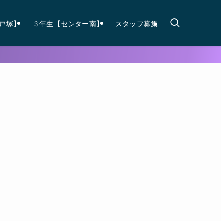
戸塚】
３年生【センター南】
スタッフ募集