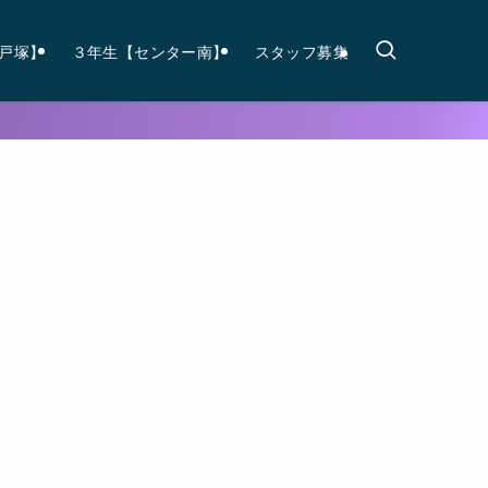
戸塚】
３年生【センター南】
スタッフ募集