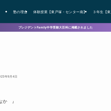
塾の理念
体験授業【東戸塚・センター南】
３年生【東
プレジデントFamily中学受験大百科に掲載されました
023年9月4日
なか 』