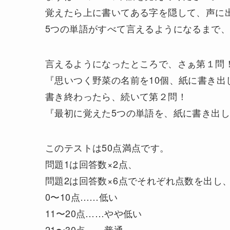
覚えたら上に書いてある字を隠して、声に
5つの単語がすべて言えるようになるまで
言えるようになったところで、さぁ第１問
『思いつく野菜の名前を10個、紙に書き出
書き終わったら、続いて第２問！
『最初に覚えた5つの単語を、紙に書き出し
このテストは50点満点です。
問題1は回答数×2点、
問題2は回答数×6点でそれぞれ点数を出し
0〜10点……低い
11〜20点……やや低い
21〜30点……普通