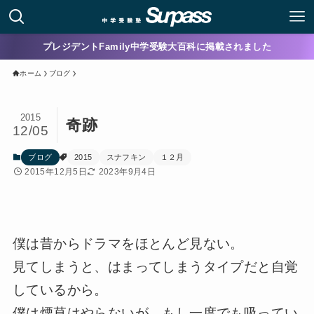
プレジデントFamily中学受験大百科に掲載されました
ホーム
ブログ
2015
奇跡
12/05
ブログ
2015
スナフキン
１２月
2015年12月5日
2023年9月4日
僕は昔からドラマをほとんど見ない。
見てしまうと、はまってしまうタイプだと自覚
しているから。
僕は煙草はやらないが、もし一度でも吸ってい