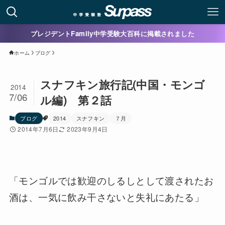
プレジデントFamily中学受験大百科に掲載されました
ホーム
ブログ
スナフキン旅行記(中国・モンゴ
2014
7/06
ル編) 第２話
ブログ
2014
スナフキン
７月
2014年7月6日
2023年9月4日
「モンゴルでは歓迎のしるしとして渡されたお
酒は、一気に飲み干さないと失礼にあたる」