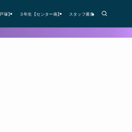
戸塚】
３年生【センター南】
スタッフ募集