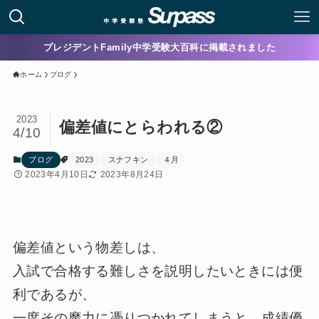
プレジデントFamily中学受験大百科に掲載されました
ホーム
ブログ
2023
偏差値にとらわれる②
4/10
ブログ
2023
スナフキン
４月
2023年4月10日
2023年8月24日
偏差値という物差しは、
入試で合格する難しさを説明したいときには便
利であるが、
一度その魔力に憑りつかれてしまうと、成績優