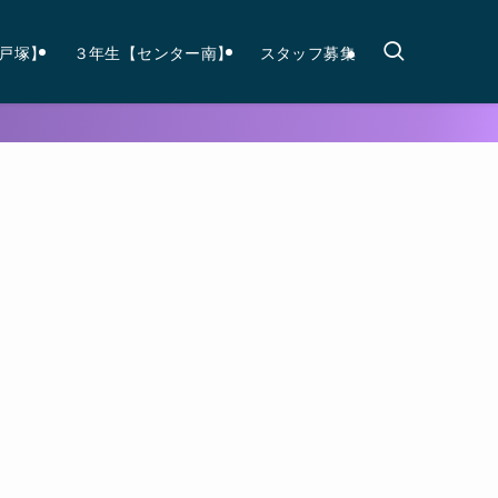
戸塚】
３年生【センター南】
スタッフ募集