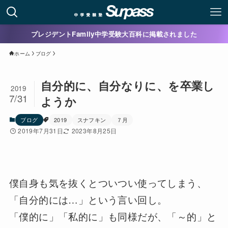
プレジデントFamily中学受験大百科に掲載されました
ホーム
ブログ
自分的に、自分なりに、を卒業し
2019
7/31
ようか
ブログ
2019
スナフキン
７月
2019年7月31日
2023年8月25日
僕自身も気を抜くとついつい使ってしまう、
「自分的には…」という言い回し。
「僕的に」「私的に」も同様だが、「～的」と