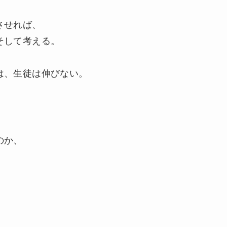
させれば、
そして考える。
は、生徒は伸びない。
のか、
。