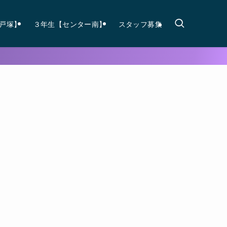
戸塚】
３年生【センター南】
スタッフ募集