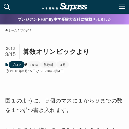
プレジデントFamily中学受験大百科に掲載されました
ホーム
ブログ
2013
算数オリンピックより
3/15
ブログ
2013
算数科
３月
2013年3月15日
2023年9月4日
図１のように、９個のマスに１から９までの数
を１つずつ書き入れます。