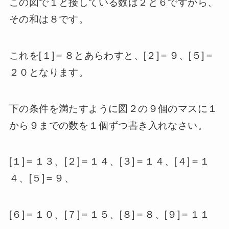
この図で１と接している数は２と６ですから、
その和は８です。
これを[１]＝８とあらわすと、[２]＝９、[５]＝
２０となります。
下の条件を満たすように図２の９個のマスに１
から９までの数を１個ずつ書き入れなさい。
[１]＝１３、[２]＝１４、[３]＝１４、[４]＝１
４、[５]＝９、
[６]＝１０、[７]＝１５、[８]＝８、[９]＝１１