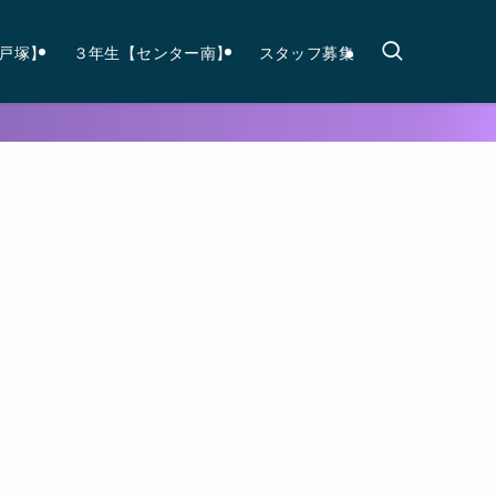
戸塚】
３年生【センター南】
スタッフ募集