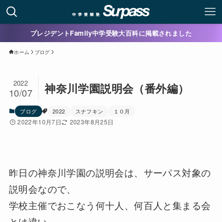
プレジデントFamily中学受験大百科に掲載されました
ホーム
ブログ
2022
神奈川学園説明会（番外編）
10/07
ブログ
2022
スナフキン
１０月
2022年10月7日
2023年8月25日
昨日の神奈川学園の説明会は、サーパス対象の
説明会なので、
学校主催でおこなう何十人、何百人と集まる会
とは違い、