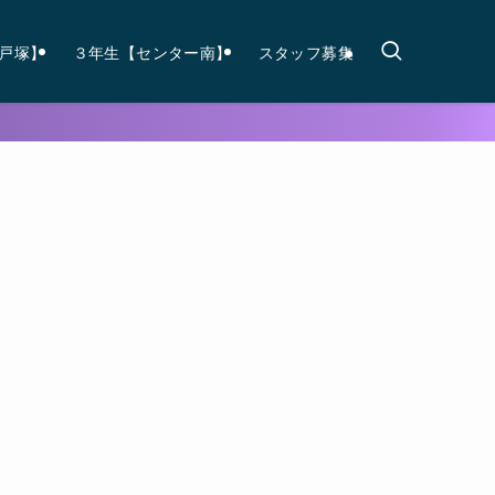
戸塚】
３年生【センター南】
スタッフ募集