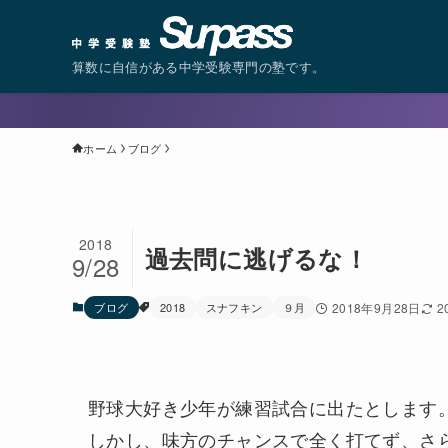
算数に自信がある中学受験専門の塾です。
ホーム
ブログ
2018
過去問に逃げるな！
9/28
ブログ
2018
スナフキン
９月
2018年9月28日
2
野球大好き少年が練習試合に出たとします
しかし、味方のチャンスで全く打てず、さ