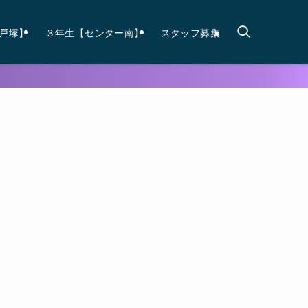
戸塚】
３年生【センター南】
スタッフ募集