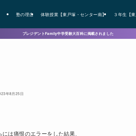
塾の理念
体験授業【東戸塚・センター南】
３年生【東
プレジデントFamily中学受験大百科に掲載されました
023年8月25日
。
らには痛恨のエラーをした結果、