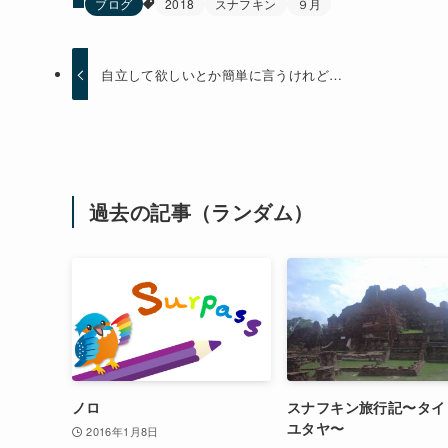
ブログ
2018
スナフキン
９月
自立して欲しいとか簡単に言うけれど…
過去の記事（ランダム）
ノロ
スナフキン旅行記〜タイ
ユタヤ〜
2016年1月8日