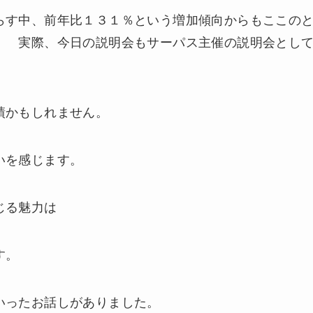
らす中、前年比１３１％という増加傾向からもここの
、 実際、今日の説明会もサーパス主催の説明会とし
績かもしれません。
いを感じます。
じる魅力は
す。
いったお話しがありました。