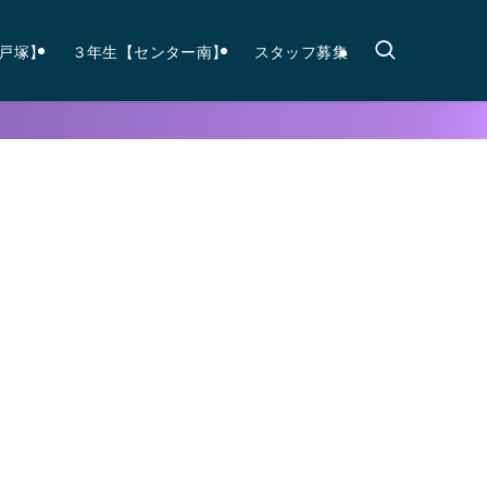
戸塚】
３年生【センター南】
スタッフ募集