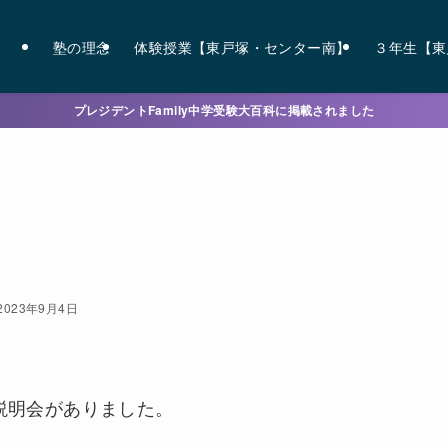
塾の理念
体験授業【東戸塚・センター南】
３年生【東
プレジデントFamily中学受験大百科に掲載されました
2023年9月4日
説明会がありました。