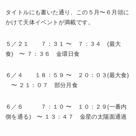
タイトルにも書いた通り、この５月〜６月頭に
かけて天体イベントが満載です。
５／２１ ７：３１ 〜 ７：３４ (最大
食) 〜 ７：３６ 金環日食
６／４ １８：５９ 〜 ２０：０３(最大食)
〜 ２１：０７ 部分月食
６／６ ７：１０ 〜 １０：２９(一番内
側を通る) 〜 １３：４７ 金星の太陽面通過